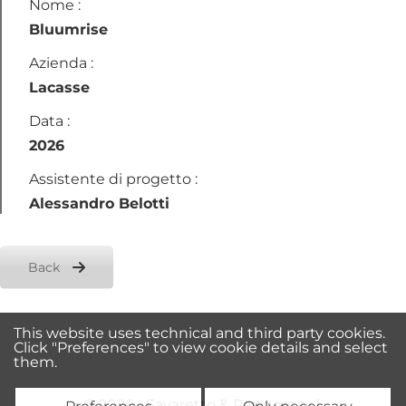
Nome :
Bluumrise
Azienda :
Lacasse
Data :
2026
Assistente di progetto :
Alessandro Belotti
Back
This website uses technical and third party cookies.
Click "Preferences" to view cookie details and select
them.
© 2026 • Favaretto & Partners s.r.l.