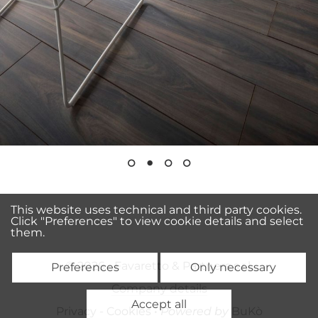
This website uses technical and third party cookies.
Click "Preferences" to view cookie details and select
them.
© 2026 • Favaretto & Partners s.r.l.
Preferences
Only necessary
Company details
Accept all
Privacy
-
Cookies
•
Powered by
BuKò