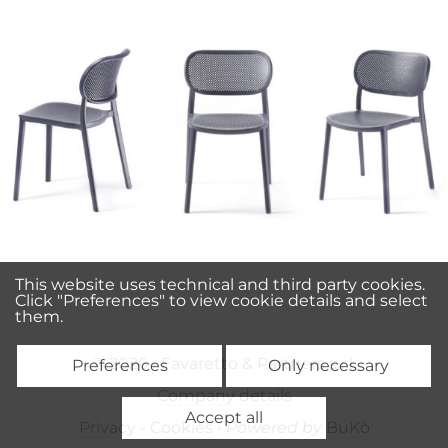
This website uses technical and third party cookies.
Click "Preferences" to view cookie details and select
them.
© 2026 • Favaretto & Partners s.r.l.
Preferences
Only necessary
Company details
Accept all
Privacy
-
Cookies
•
Powered by
BuKò