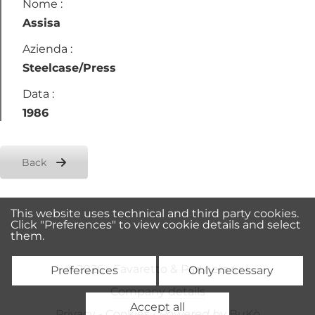
Nome :
Assisa
Azienda :
Steelcase/Press
Data :
1986
Back
This website uses technical and third party cookies.
Click "Preferences" to view cookie details and select
them.
© 2026 • Favaretto & Partners s.r.l.
Preferences
Only necessary
Company details
Accept all
Privacy
-
Cookies
•
Powered by
BuKò