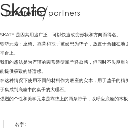
Skate
f
a
v
a
r
e
t
t
o
p
a
r
t
n
e
r
s
SKATE 是因其用途广泛，可以快速改变形状和方向而得名。
软垫元素：座椅、靠背和扶手被设想为垫子，放置于悬挂在地
平台上。
我们的想法是为严谨的圆形造型赋予轻盈感，但同时不失厚重
能提供极致的舒适感。
在这种情况下使用不同的材料作为底座的实木，用于垫子的精
于集成到底座中的桌子的大理石。
强烈的个性和美学元素是靠垫上的两条带子，以呼应底座的木板
设计工作室
名字 :