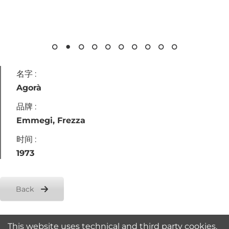
LinkedIn
名字 :
Agorà
品牌 :
Emmegi, Frezza
时间 :
1973
Back
This website uses technical and third party cookies.