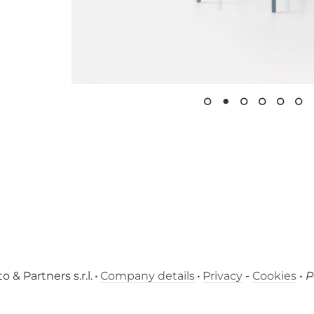
 & Partners s.r.l.
•
Company details
•
Privacy
-
Cookies
•
P