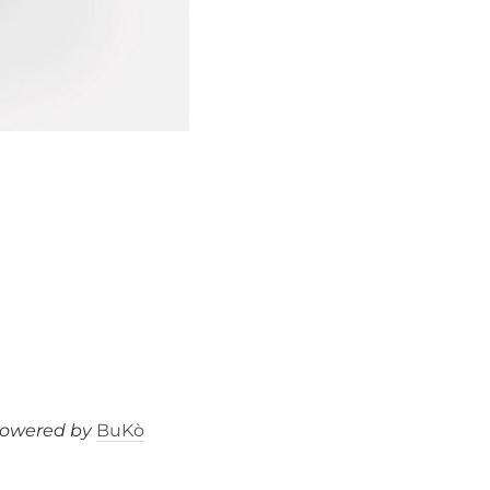
Instagram
LinkedIn
owered by
BuKò