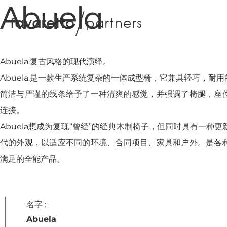
Abuela
f
a
v
a
r
e
t
t
o
p
a
r
t
n
e
r
s
Abuela.复古风格的现代演绎。
Abuela.是一款生产系统复杂的一体成型椅，它兼具轻巧，耐
简洁与严谨的线条给予了一种清爽的感觉，并强调了椅腿，座
连接。
Abuela想成为复现“曾经”的经典木制椅子，但同时具有一种更
代的外观，以适应不同的环境、合同项目、家具和户外。是各
满足的全能产品。
设计工作室
名字 :
Abuela